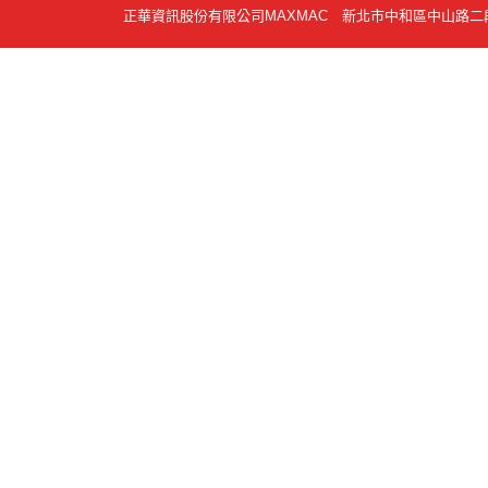
正華資訊股份有限公司MAXMAC 新北市中和區中山路二段354號10F 